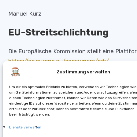
Manuel Kurz
EU-Streitschlichtung
Die Europäische Kommission stellt eine Plattfor
https://ec.europa.eu/consumers/odr/
.
Unsere E-Mail-Adresse finden Sie oben im Imp
Zustimmung verwalten
Verbraucher­streit­beilegun
Um dir ein optimales Erlebnis zu bieten, verwenden wir Technologien wie
um Geräteinformationen zu speichern und/oder darauf zuzugreifen. We
diesen Technologien zustimmst, können wir Daten wie das Surfverhalte
stelle
eindeutige IDs auf dieser Website verarbeiten. Wenn du deine Zustimmu
erteilst oder zurückziehst, können bestimmte Merkmale und Funktionen
beeinträchtigt werden.
Wir sind nicht bereit oder verpflichtet, an Strei
Dienste verwalten
Verbraucherschlichtungsstelle teilzunehmen.