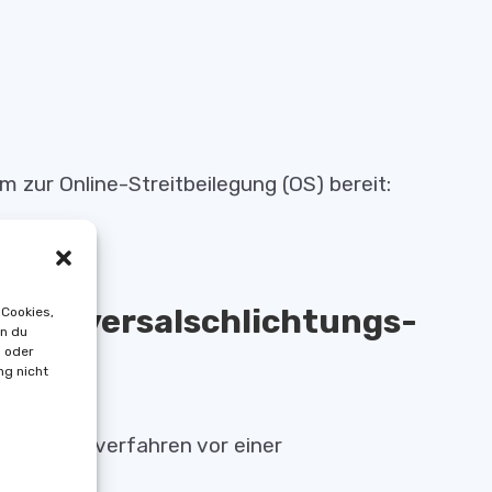
m zur Online-Streitbeilegung (OS) bereit:
ressum.
g/Universal­schlichtungs­
 Cookies,
nn du
n oder
ng nicht
tbeilegungsverfahren vor einer