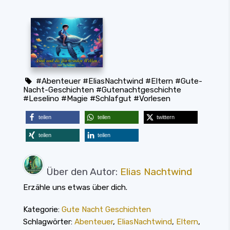
#Abenteuer
#EliasNachtwind
#Eltern
#Gute
-
Nacht-Geschichten
#Gutenachtgeschic
hte
#
Leselino
#Magie
#Schlafgut
#Vorlesen
teilen
teilen
twittern
teilen
teilen
Über den Autor:
Elias Nachtwind
Erzähle uns etwas über dich.
Kategorie:
Gute Nacht Geschichten
Schlagwörter:
Abenteuer
,
EliasNachtwind
,
Eltern
,